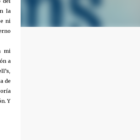
 del
n la
e ni
erno
a mi
ón a
ll’s,
ta de
oría
n. Y