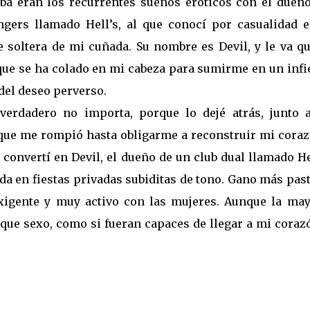
ba eran los recurrentes sueños eróticos con el dueño
ngers llamado Hell’s, al que conocí por casualidad e
 soltera de mi cuñada. Su nombre es Devil, y le va qu
ue se ha colado en mi cabeza para sumirme en un infi
 del deseo perverso.
erdadero no importa, porque lo dejé atrás, junto 
que me rompió hasta obligarme a reconstruir mi coraz
 convertí en Devil, el dueño de un club dual llamado He
da en fiestas privadas subiditas de tono. Gano más pas
exigente y muy activo con las mujeres. Aunque la may
que sexo, como si fueran capaces de llegar a mi corazó