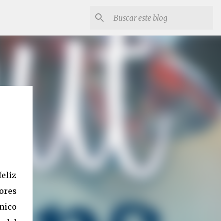
feliz
ores
único