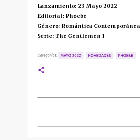
Lanzamiento: 23 Mayo 2022
Editorial: Phoebe
Género: Romántica Contemporáne
Serie: The Gentlemen 1
Categorías:
MAYO 2022
NOVEDADES
PHOEBE
C
o
m
e