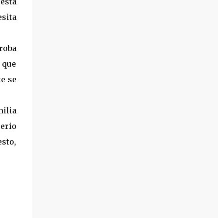
 está
sita
roba
s que
te se
milia
serio
esto,