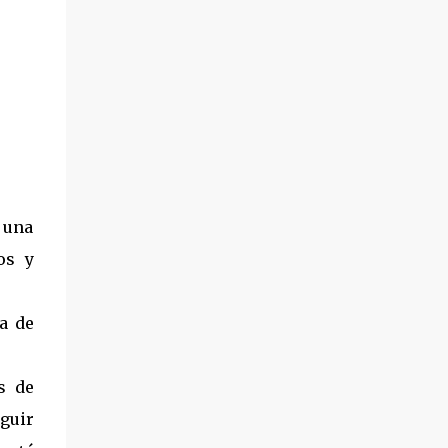
 una
os y
ra de
s de
eguir