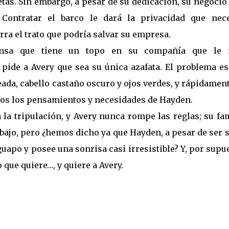
tas. Sin embargo, a pesar de su dedicación, su negocio
 Contratar el barco le dará la privacidad que nece
rra el trato que podría salvar su empresa.
nsa que tiene un topo en su compañía que le 
 pide a Avery que sea su única azafata. El problema e
eada, cabello castaño oscuro y ojos verdes, y rápidamen
odos los pensamientos y necesidades de Hayden.
 la tripulación, y Avery nunca rompe las reglas; su fa
bajo, pero ¿hemos dicho ya que Hayden, a pesar de ser 
apo y posee una sonrisa casi irresistible? Y, por supu
que quiere…, y quiere a Avery.