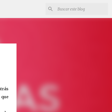
trás
a que