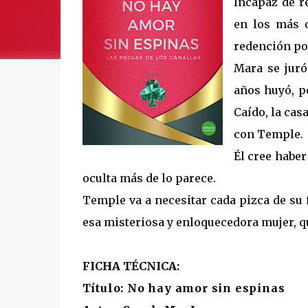
Incapaz de r
en los más 
redención pos
Mara se juró
años huyó, p
Caído, la cas
con Temple.
Él cree haber
oculta más de lo parece.
Temple va a necesitar cada pizca de su f
esa misteriosa y enloquecedora mujer, q
FICHA TÉCNICA:
Título: No hay amor sin espinas