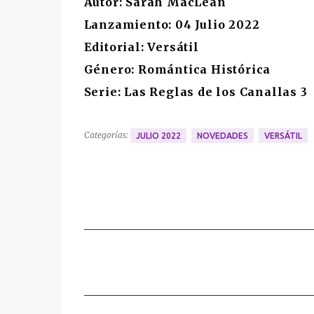
Autor: Sarah MacLean
Lanzamiento: 04 Julio 2022
Editorial: Versátil
Género: Romántica Histórica
Serie: Las Reglas de los Canallas 3
Categorías:
JULIO 2022
NOVEDADES
VERSÁTIL
C
o
m
e