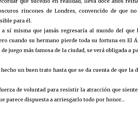
ecordar qué sucedió en realidad, lleva doce años rein
oscuros rincones de Londres, convencido de que no
ible para él.
 a sí misma que jamás regresaría al mundo del que 
ero cuando su hermano pierde toda su fortuna en El Á
a de juego más famosa de la ciudad, se verá obligada a p
 hecho un buen trato hasta que se da cuenta de que la
uerza de voluntad para resistir la atracción que sient
ue parece dispuesta a arriesgarlo todo por honor…