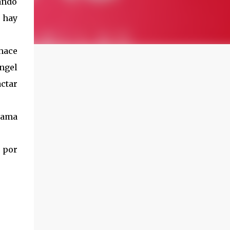
ando
 hay
hace
ngel
actar
 dama
e por