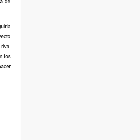
za de
uirla
yecto
rival
n los
hacer