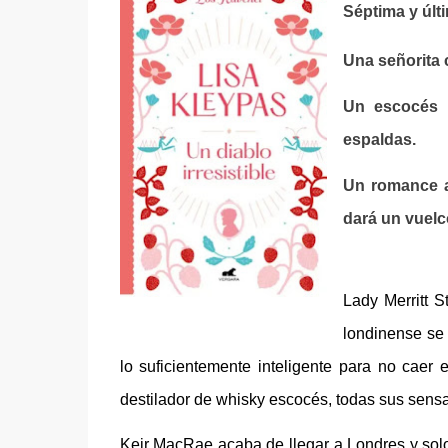
Séptima y últ
Una señorita 
Un escocés r
espaldas.
Un romance a
dará un vuelc
Lady Merritt S
londinense se 
lo suficientemente inteligente para no cae
destilador de whisky escocés, todas sus sens
Keir MacRae acaba de llegar a Londres y solo