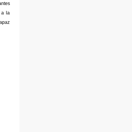
antes
 a la
capaz