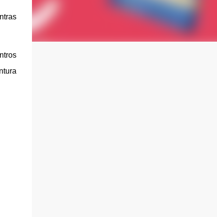
ntras
.
ntros
ntura