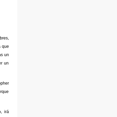
bres,
a que
as un
er un
opher
orque
, irá