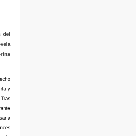
s del
vela
orina
hecho
rla y
 Tras
rante
saria
onces