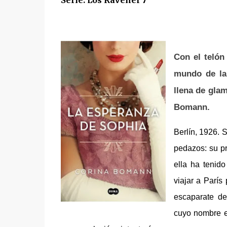
Serie: Los Ravenel 7
Con el telón
mundo de la 
llena de gla
Bomann.
Berlín, 1926
. 
pedazos: su pr
ella ha tenid
viajar a París
escaparate de
cuyo nombre e