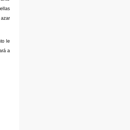
ellas
 azar
to le
ará a