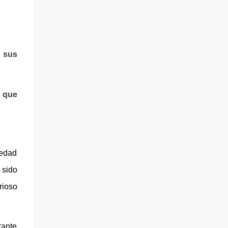
 sus
 que
iedad
 sido
rioso
rante