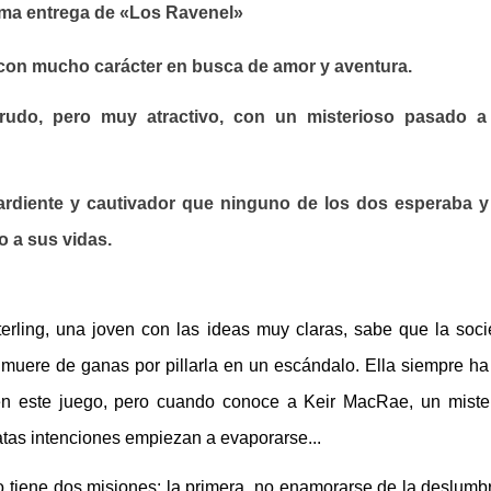
ima entrega de «Los Ravenel»
con mucho carácter en busca de amor y aventura.
udo, pero muy atractivo, con un misterioso pasado a
rdiente y cautivador que ninguno de los dos esperaba y
o a sus vidas.
terling, una joven con las ideas muy claras, sabe que la soc
muere de ganas por pillarla en un escándalo. Ella siempre ha
r en este juego, pero cuando conoce a Keir MacRae, un miste
atas intenciones empiezan a evaporarse...
 tiene dos misiones: la primera, no enamorarse de la deslumb