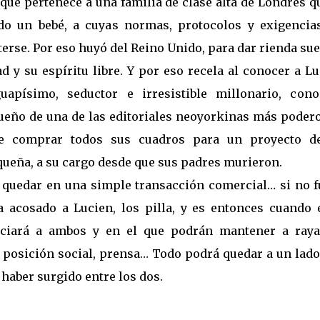
 que pertenece a una familia de clase alta de Londres q
do un bebé, a cuyas normas, protocolos y exigencia
erse. Por eso huyó del Reino Unido, para dar rienda sue
ad y su espíritu libre. Y por eso recela al conocer a L
uapísimo, seductor e irresistible millonario, cono
dueño de una de las editoriales neoyorkinas más poder
re comprar todos sus cuadros para un proyecto d
eña, a su cargo desde que sus padres murieron.
 quedar en una simple transacción comercial… si no f
 acosado a Lucien, los pilla, y es entonces cuando é
ciará a ambos y en el que podrán mantener a raya
, posición social, prensa… Todo podrá quedar a un lado
haber surgido entre los dos.