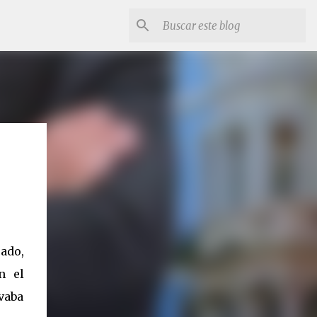
ado,
n el
evaba