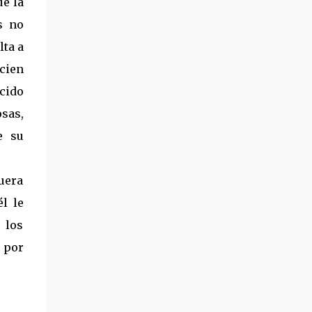
ue la
s no
lta a
ucien
cido
osas,
e su
uera
l le
 los
 por