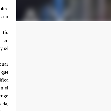
.
mbre
s en
 tío
r en
 y sé
ionar
 que
éfica
n el
engo
ada,