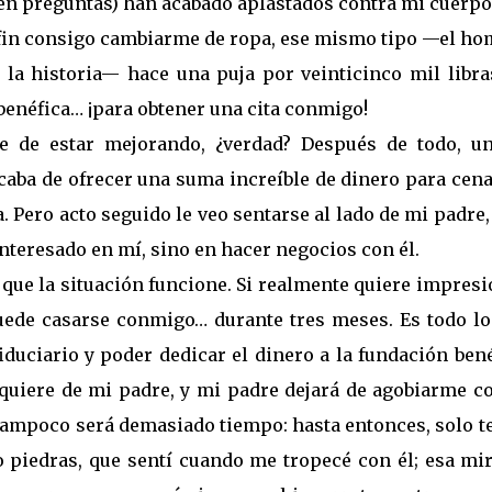
en preguntas) han acabado aplastados contra mi cuerpo
fin consigo cambiarme de ropa, ese mismo tipo —el ho
la historia— hace una puja por veinticinco mil libra
benéfica… ¡para obtener una cita conmigo!
e de estar mejorando, ¿verdad? Después de todo, un
aba de ofrecer una suma increíble de dinero para cena
 Pero acto seguido le veo sentarse al lado de mi padre,
interesado en mí, sino en hacer negocios con él.
 que la situación funcione. Si realmente quiere impres
uede casarse conmigo… durante tres meses. Es todo lo
iduciario y poder dedicar el dinero a la fundación ben
 quiere de mi padre, y mi padre dejará de agobiarme co
ampoco será demasiado tiempo: hasta entonces, solo t
piedras, que sentí cuando me tropecé con él; esa mir