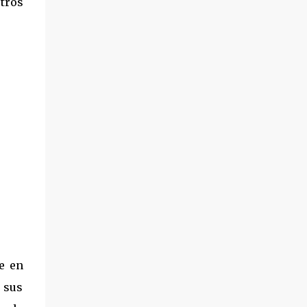
tros
e en
 sus