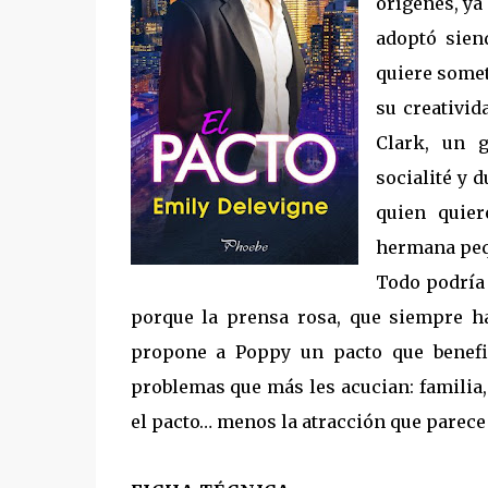
orígenes, ya
adoptó sien
quiere somet
su creativid
Clark, un g
socialité y 
quien quie
hermana pequ
Todo podría
porque la prensa rosa, que siempre ha
propone a Poppy un pacto que benefi
problemas que más les acucian: familia
el pacto… menos la atracción que parece 